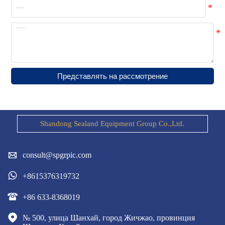
Представлять на рассмотрение
Shandong Sealand Equipment Group Co.,Ltd.

consult@spgrpic.com

+8615376319732

+86 633-8368019

№ 500, улица Шанхай, город Жичжао, провинция 