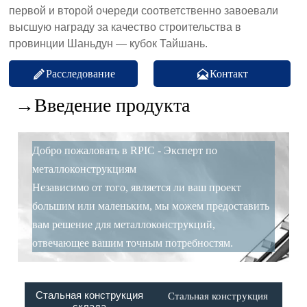
первой и второй очереди соответственно завоевали
высшую награду за качество строительства в
провинции Шаньдун — кубок Тайшань.
Расследование
Контакт


→Введение продукта
Добро пожаловать в RPIC - Эксперт по
металлоконструкциям
Независимо от того, является ли ваш проект
большим или маленьким, мы можем предоставить
вам решение для металлоконструкций,
отвечающее вашим точным потребностям.
Стальная конструкция
Стальная конструкция
склада