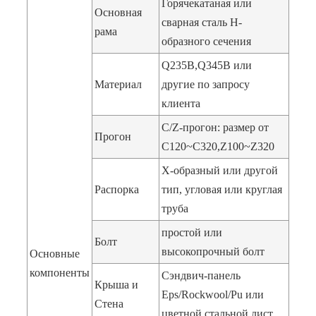
Горячекатаная или
Основная
сварная сталь H-
рама
образного сечения
Q235B,Q345B или
Материал
другие по запросу
клиента
C/Z-прогон: размер от
Прогон
C120~C320,Z100~Z320
X-образный или другой
Распорка
тип, угловая или круглая
труба
простой или
Болт
высокопрочный болт
Основные
компоненты
Сэндвич-панель
Крыша и
Eps/Rockwool/Pu или
Стена
цветной стальной лист