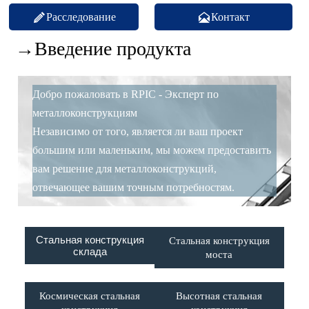
Расследование
Контакт


→Введение продукта
Добро пожаловать в RPIC - Эксперт по
металлоконструкциям
Независимо от того, является ли ваш проект
большим или маленьким, мы можем предоставить
вам решение для металлоконструкций,
отвечающее вашим точным потребностям.
Стальная конструкция
Стальная конструкция
склада
моста
Космическая стальная
Высотная стальная