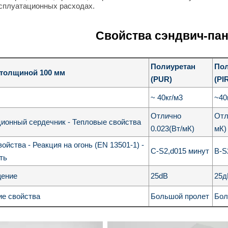
сплуатационных расходах.
Свойства сэндвич-па
Полиуретан
Пол
 толщиной 100 мм
(PUR)
(PI
~ 40кг/м3
~40
Отлично
Отл
ионный сердечник - Тепловые свойства
0.023(Вт/мК)
мК
йства - Реакция на огонь (EN 13501-1) -
C-S2,d015 минут
B-S
ть
щение
25dB
25
е свойства
Большой пролет
Бол