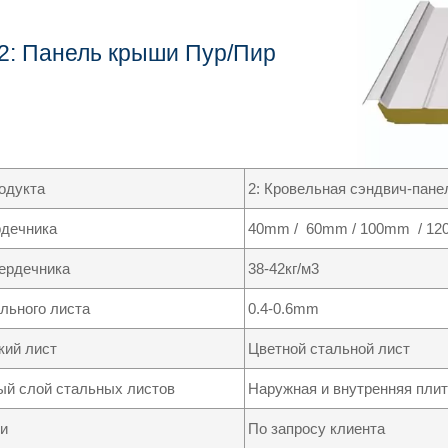
2: Панель крыши Пур/Пир
одукта
2: Кровельная сэндвич-пане
рдечника
40mm / 60mm / 100mm / 1
ердечника
38-42кг/м3
льного листа
0.4-0.6mm
кий лист
Цветной стальной лист
й слой стальных листов
Наружная и внутренняя плит
и
По запросу клиента