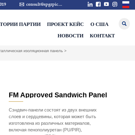

019
consult@spgrpic.com
СТОРИИ ПАРТИИ
ПРОЕКТ КЕЙС
О США

НОВОСТИ
КОНТАКТ
таллическая изоляционная панель
>
FM Approved Sandwich Panel
———
Сэндвич-панели состоят из двух внешних
слоев и сердцевины, которая может быть
изготовлена из различных материалов,
включая пенополиуретан (PU/PIR),