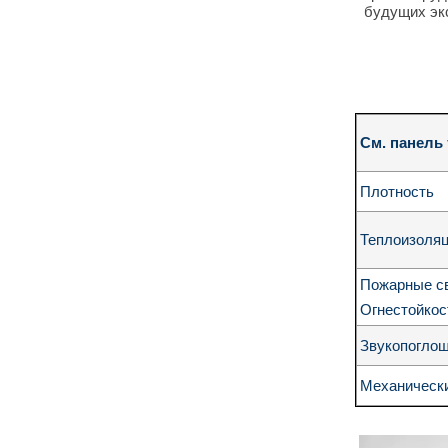
будущих эк
См. панель
Плотность
Теплоизоляц
Пожарные сво
Огнестойкос
Звукопогло
Механически