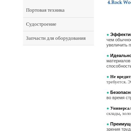
Портовая техника
Судостроение
●
Эффектив
Запчасти для оборудования
чем обычное
увеличить 
●
Идеально
материалов
способност
●
Не вредит
требуется. 
●
Безопасн
во время ст
●
Универсал
склады, хол
●
Преимуще
зрения труд