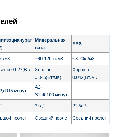
нелей
иизоцианурат
Минеральная
EPS
R)
вата
кг/м3
~90-120 кг/м3
~8-20кг/м3
ично 0.023(Вт/
Хорошо
Хорошо
)
0.045(Вт/мК)
0.042(Вт/мК)
A2-
2,d045 минут
S1,d0100 минут
дБ
34дБ
21.5dB
ьшой пролет
Средний пролет
Средний пролет