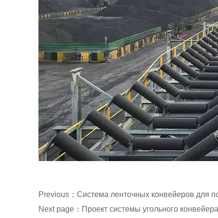
Previous：
Система ленточных конвейеров для п
Next page：
Проект системы угольного конвейера