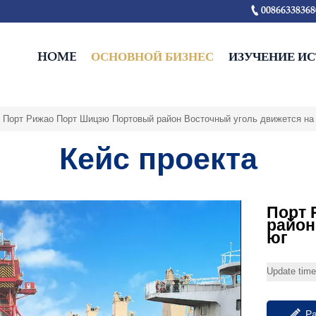

00866338368
HOME
ОСНОВНОЙ БИЗНЕС
ИЗУЧЕНИЕ И
>
Порт Рижао Порт Шицзю Портовый район Восточный уголь движется на
Кейс проекта
Порт 
район
юг
Update tim

Р