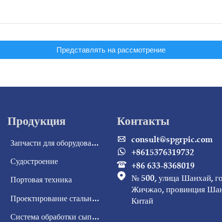
Представлять на рассмотрение
Продукция
Контакты
consult@spgrpic.com

Запчасти для оборудования
+8615376319732

Судостроение
+86 633-8368019


№ 500, улица Шанхай, г
Портовая техника
Жичжао, провинция Шан
Проектирование стальных конструкций
Китай
Система обработки сыпучих материалов