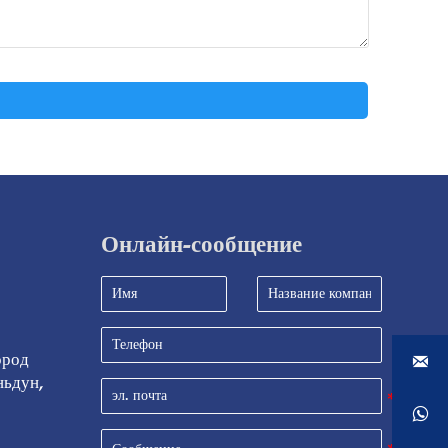
Онлайн-сообщение
ород 

ьдун, 
