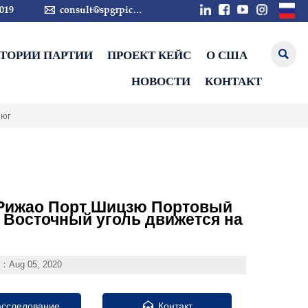

019
consult@spgrpic.com
СТОРИИ ПАРТИИ
ПРОЕКТ КЕЙС
О США

НОВОСТИ
КОНТАКТ
 юг
Рижао Порт Шицзю Портовый
 Восточный уголь движется на
e：Aug 05, 2020

асследование
Контакт