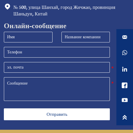

№ 500, улица Шанхай, город Жичжао, провинция 
Шаньдун, Китай
Онлайн-сообщение




Отправить
