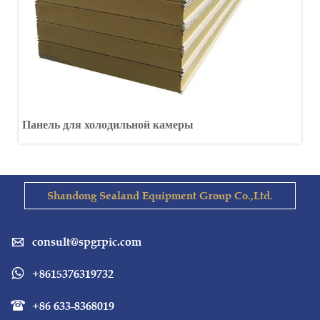
Панель для холодильной камеры
Shandong Sealand Equipment Group Co.,Ltd.
consult@spgrpic.com

+8615376319732

+86 633-8368019
