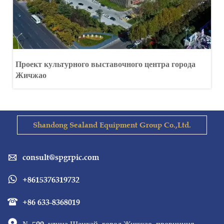
Проект культурного выставочного центра города
Жичжао
Shandong Sealand Equipment Group Co.,Ltd.
consult@spgrpic.com

+8615376319732

+86 633-8368019
