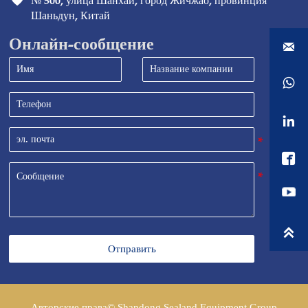

№ 500, улица Шанхай, город Жичжао, провинция 
Шаньдун, Китай
Онлайн-сообщение





Отправить
Авторские права© Shandong Sealand Equipment Group