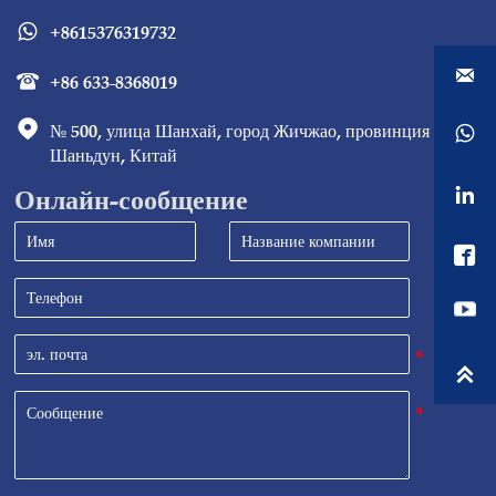
+8615376319732


+86 633-8368019


№ 500, улица Шанхай, город Жичжао, провинция 

Шаньдун, Китай
Онлайн-сообщение


