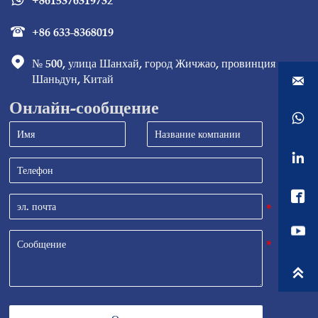
+8615376319732

+86 633-8368019


№ 500, улица Шанхай, город Жичжао, провинция 
Шаньдун, Китай

Онлайн-сообщение



