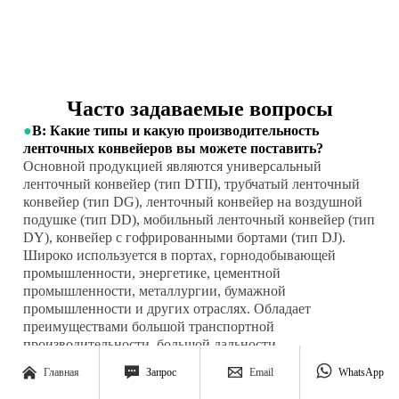
Часто задаваемые вопросы
●
В: Какие типы и какую производительность
ленточных конвейеров вы можете поставить?
Основной продукцией являются универсальный
ленточный конвейер (тип DTII), трубчатый ленточный
конвейер (тип DG), ленточный конвейер на воздушной
подушке (тип DD), мобильный ленточный конвейер (тип
DY), конвейер с гофрированными бортами (тип DJ).
Широко используется в портах, горнодобывающей
промышленности, энергетике, цементной
промышленности, металлургии, бумажной
промышленности и других отраслях. Обладает
преимуществами большой транспортной
производительности, большой дальности
транспортировки и высокой универсальности. Наша




Главная
Запрос
Email
WhatsApp
конвейерная продукция экспортируется в Европу,
Австралию, Америку, Юго-Восточную Азию и другие