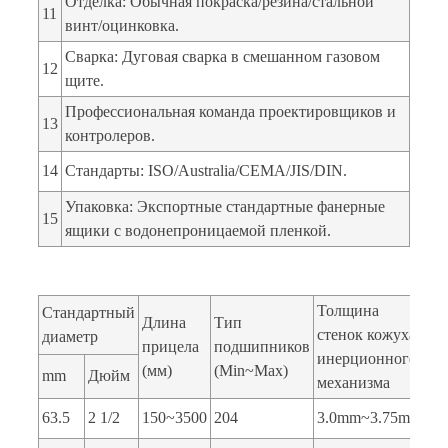
Отделка: Обычная покраска/резина/стальной
11
винт/оцинковка.
Сварка: Дуговая сварка в смешанном газовом
12
щите.
Профессиональная команда проектировщиков и
13
контролеров.
14
Стандарты: ISO/Australia/CEMA/JIS/DIN.
Упаковка: Экспортные стандартные фанерные
15
ящики с водонепроницаемой пленкой.
Толщина
Стандартный
Длина
Тип
стенок кожуха
диаметр
прицела
подшипников
инерционного
(мм)
(Min~Max)
mm
Дюйм
механизма
63.5
2 1/2
150~3500
204
3.0mm~3.75mm