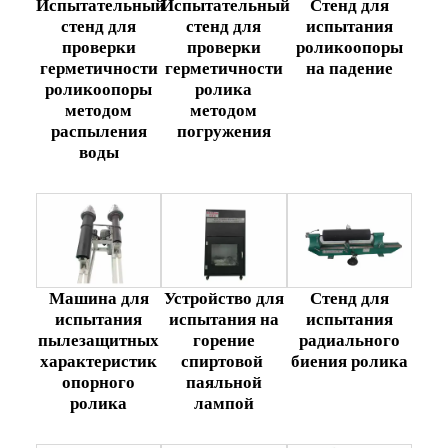
Испытательный
Стенд для
Испытательный
стенд для
испытания
стенд для
проверки
роликоопоры
проверки
герметичности
на падение
герметичности
роликоопоры
ролика
методом
методом
распыления
погружения
воды
Машина для
Устройство для
Стенд для
испытания
испытания на
испытания
пылезащитных
горение
радиального
характеристик
спиртовой
биения ролика
опорного
паяльной
ролика
лампой