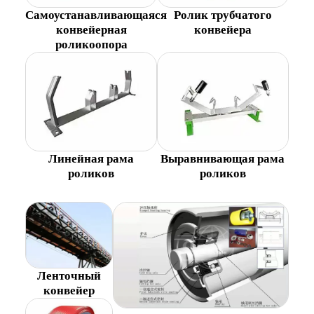
Самоустанавливающаяся
Ролик трубчатого
конвейерная
конвейера
роликоопора
Линейная рама
Выравнивающая рама
роликов
роликов
Ленточный
конвейер