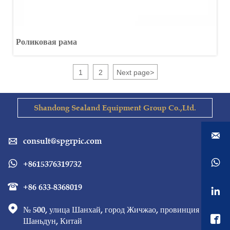
Роликовая рама
1
2
Next page
>
Shandong Sealand Equipment Group Co.,Ltd.

consult@spgrpic.com


+8615376319732

+86 633-8368019



№ 500, улица Шанхай, город Жичжао, провинция 

Шаньдун, Китай