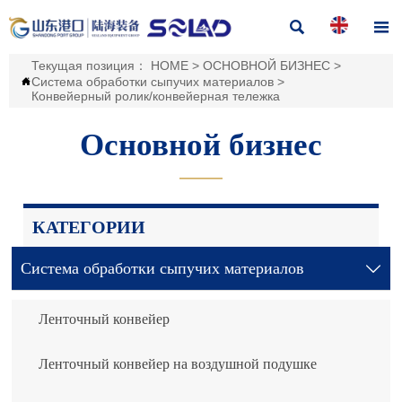


Текущая позиция：
HOME
>
ОСНОВНОЙ БИЗНЕС
>
Система обработки сыпучих материалов
>

Конвейерный ролик/конвейерная тележка
Основной бизнес
———
КАТЕГОРИИ
Система обработки сыпучих материалов

Ленточный конвейер
Ленточный конвейер на воздушной подушке