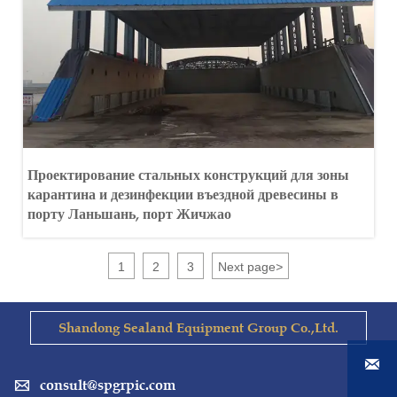
Проектирование стальных конструкций для зоны
карантина и дезинфекции въездной древесины в
порту Ланьшань, порт Жичжао
1
2
3
Next page
>
Shandong Sealand Equipment Group Co.,Ltd.

consult@spgrpic.com
