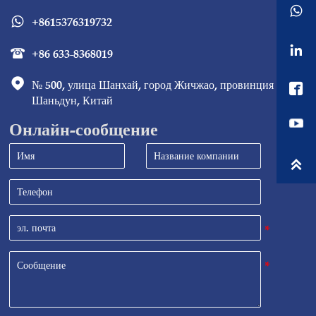

+8615376319732


+86 633-8368019


№ 500, улица Шанхай, город Жичжао, провинция 

Шаньдун, Китай
Онлайн-сообщение
