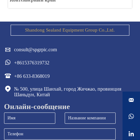
Shandong Sealand Equipment Group Co.,Ltd.

consult@spgrpic.com

+8615376319732

+86 633-8368019

№ 500, улица Шанхай, город Жичжао, провинция 
Шаньдун, Китай

Онлайн-сообщение

