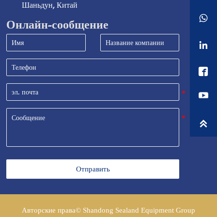
Шаньдун, Китай

Онлайн-сообщение



Отправить
Авторские права© Shandong Sealand Equipment Group