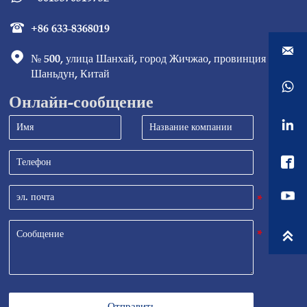
+86 633-8368019



№ 500, улица Шанхай, город Жичжао, провинция 
Шаньдун, Китай

Онлайн-сообщение



Отправить