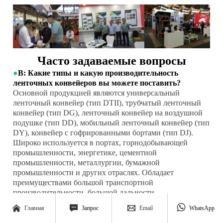
Часто задаваемые вопросы
●
В: Какие типы и какую производительность
ленточных конвейеров вы можете поставить?
Основной продукцией являются универсальный
ленточный конвейер (тип DTII), трубчатый ленточный
конвейер (тип DG), ленточный конвейер на воздушной
подушке (тип DD), мобильный ленточный конвейер (тип
DY), конвейер с гофрированными бортами (тип DJ).
Широко используется в портах, горнодобывающей
промышленности, энергетике, цементной
промышленности, металлургии, бумажной
промышленности и других отраслях. Обладает
преимуществами большой транспортной
производительности, большой дальности
транспортировки и высокой универсальности. Наша




Главная
Запрос
Email
WhatsApp
конвейерная продукция экспортируется в Европу,
Австралию, Америку, Юго-Восточную Азию и другие