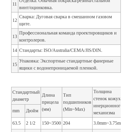
Отделка: Обычная покраска/резина/стальной
11
винт/оцинковка.
Сварка: Дуговая сварка в смешанном газовом
12
щите.
Профессиональная команда проектировщиков и
13
контролеров.
14
Стандарты: ISO/Australia/CEMA/JIS/DIN.
Упаковка: Экспортные стандартные фанерные
15
ящики с водонепроницаемой пленкой.
Толщина
Стандартный
Длина
Тип
стенок кожуха
диаметр
прицела
подшипников
инерционного
(мм)
(Min~Max)
mm
Дюйм
механизма
63.5
2 1/2
150~3500
204
3.0mm~3.75mm