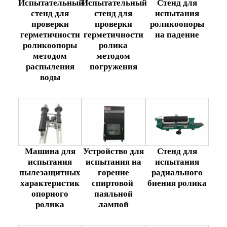
Испытательный
Стенд для
Испытательный
стенд для
испытания
стенд для
проверки
роликоопоры
проверки
герметичности
на падение
герметичности
роликоопоры
ролика
методом
методом
распыления
погружения
воды
Машина для
Устройство для
Стенд для
испытания
испытания на
испытания
пылезащитных
горение
радиального
характеристик
спиртовой
биения ролика
опорного
паяльной
ролика
лампой