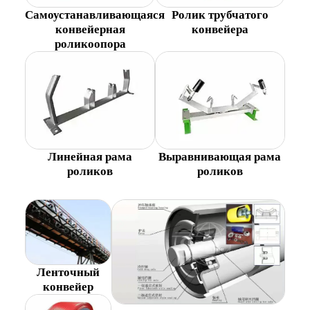
Самоустанавливающаяся
Ролик трубчатого
конвейерная
конвейера
роликоопора
Линейная рама
Выравнивающая рама
роликов
роликов
Ленточный
конвейер