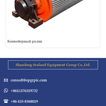
Конвейерный ролик
Shandong Sealand Equipment Group Co.,Ltd.
consult@spgrpic.com

+8615376319732

+86 633-8368019
