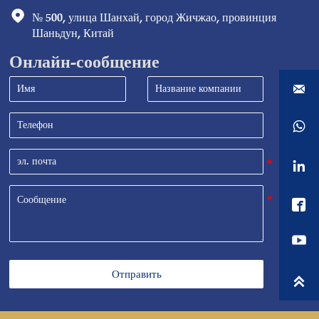

№ 500, улица Шанхай, город Жичжао, провинция 
Шаньдун, Китай
Онлайн-сообщение




Отправить
