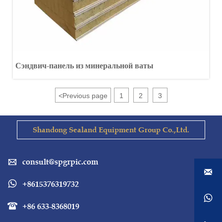
Сэндвич-панель из минеральной ваты
<
Previous page
1
2
3
Shandong Sealand Equipment Group Co.,Ltd.
consult@spgrpic.com


+8615376319732


+86 633-8368019
