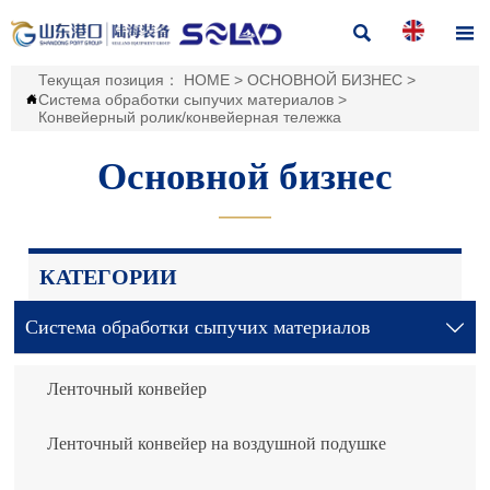


Текущая позиция：
HOME
>
ОСНОВНОЙ БИЗНЕС
>
Система обработки сыпучих материалов
>

Конвейерный ролик/конвейерная тележка
Основной бизнес
———
КАТЕГОРИИ
Система обработки сыпучих материалов

Ленточный конвейер
Ленточный конвейер на воздушной подушке