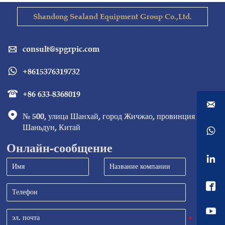
Shandong Sealand Equipment Group Co.,Ltd.
consult@spgrpic.com

+8615376319732

+86 633-8368019



№ 500, улица Шанхай, город Жичжао, провинция 
Шаньдун, Китай

Онлайн-сообщение

