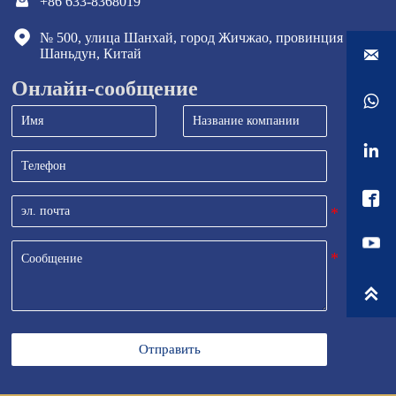

+86 633-8368019

№ 500, улица Шанхай, город Жичжао, провинция 

Шаньдун, Китай
Онлайн-сообщение




Отправить