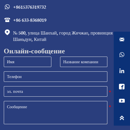
+8615376319732

+86 633-8368019


№ 500, улица Шанхай, город Жичжао, провинция 
Шаньдун, Китай

Онлайн-сообщение



