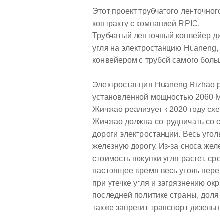
Этот проект трубчатого ленточно
контракту с компанией RPIC,
Трубчатый ленточный конвейер диа
угля на электростанцию Huaneng, 
конвейером с трубой самого боль
Электростанция Huaneng Rizhao р
установленной мощностью 2060 МВ
Жичжао реализует к 2020 году сх
Жичжао должна сотрудничать со 
дороги электростанции. Весь уго
железную дорогу. Из-за сноса жел
стоимость покупки угля растет, с
настоящее время весь уголь пере
при утечке угля и загрязнению ок
последней политике страны, доля 
также запретит транспорт дизельн