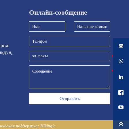
Онлайн-сообщение
ород 

ьдун, 



Отправить

ническая поддержка: Hikingic.