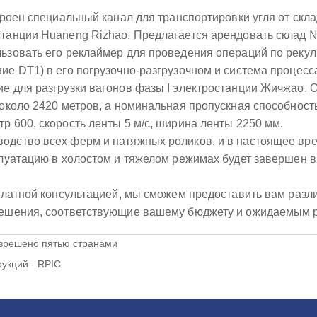
троен специальный канал для транспортировки угля от скл
танции Huaneng Rizhao. Предлагается арендовать склад №
ьзовать его реклаймер для проведения операций по рекул
е DT1) в его погрузочно-разгрузочном и система процесса
е для разгрузки вагонов фазы I электростанции Жичжао. 
около 2420 метров, а номинальная пропускная способность
р 600, скорость ленты 5 м/с, ширина ленты 2250 мм.
одство всех ферм и натяжных роликов, и в настоящее вре
плуатацию в холостом и тяжелом режимах будет завершен в
платной консультацией, мы сможем предоставить вам раз
решения, соответствующие вашему бюджету и ожидаемым р
зрешено пятью странами
укций - RPIC