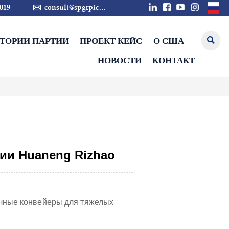

019
consult@spgrpic.com
СТОРИИ ПАРТИИ
ПРОЕКТ КЕЙС
О США

НОВОСТИ
КОНТАКТ
ции Huaneng Rizhao
чные конвейеры для тяжелых