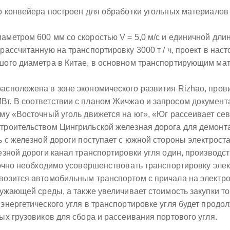
го конвейера построен для обработки угольных материалов
метром 600 мм со скоростью V = 5,0 м/с и единичной длин
рассчитанную на транспортировку 3000 т / ч, проект в на
шого диаметра в Китае, в основном транспортирующим мат
асположена в зоне экономического развития Rizhao, пров
т. В соответствии с планом Жичжао и запросом документа
ему «Восточный уголь движется на юг», «Юг рассеивает сев
строительством Цингрильской железная дорога для демо
ль с железной дороги поступает с южной стороны электро
езной дороги канал транспортировки угля один, производс
рочно необходимо усовершенствовать транспортировку элек
возится автомобильным транспортом с причала на электро
ружающей среды, а также увеличивает стоимость закупки то
энергетического угля в транспортировке угля будет продо
ых грузовиков для сбора и рассеивания портового угля.