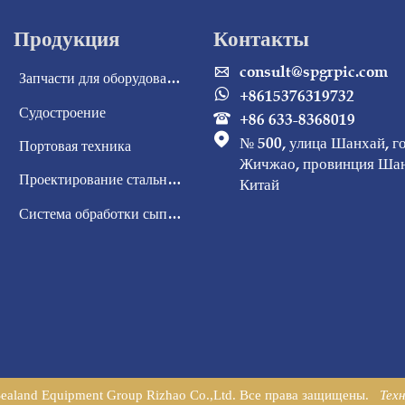
Продукция
Контакты
consult@spgrpic.com

Запчасти для оборудования
+8615376319732

Судостроение
+86 633-8368019


№ 500, улица Шанхай, г
Портовая техника
Жичжао, провинция Шан
Проектирование стальных конструкций
Китай
Система обработки сыпучих материалов
ealand Equipment Group Rizhao Co.,Ltd. Все права защищены.
Тех