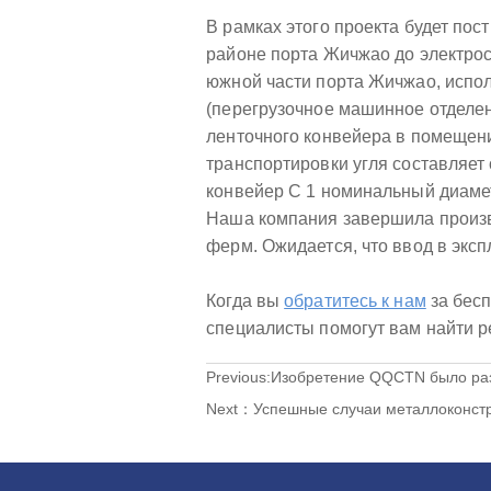
В рамках этого проекта будет пос
районе порта Жичжао до электрос
южной части порта Жичжао, испол
(перегрузочное машинное отделени
ленточного конвейера в помещени
транспортировки угля составляет 
конвейер C 1 номинальный диамет
Наша компания завершила произв
ферм. Ожидается, что ввод в экс
Когда вы
обратитесь к нам
за бес
специалисты помогут вам найти 
Previous:
Изобретение QQCTN было ра
Next：
Успешные случаи металлоконстр