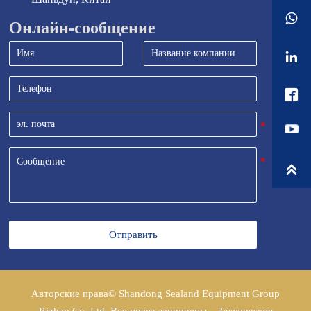

Онлайн-сообщение



Отправить
Авторские права© Shandong Sealand Equipment Group
Rizhao Co.,Ltd. Все права защищены.
Техническая