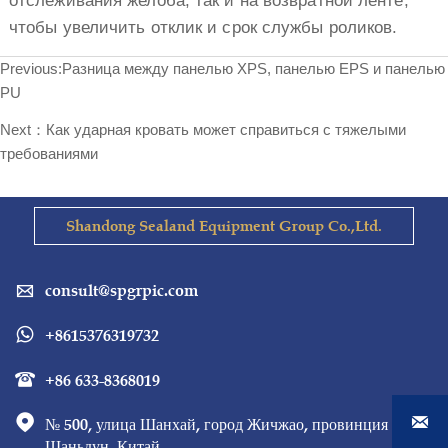
отслеживания желоба, так и на возвратной ленте,
чтобы увеличить отклик и срок службы роликов.
Previous:
Разница между панелью XPS, панелью EPS и панелью
PU
Next：
Как ударная кровать может справиться с тяжелыми
требованиями
Shandong Sealand Equipment Group Co.,Ltd.
consult@spgrpic.com

+8615376319732

+86 633-8368019



№ 500, улица Шанхай, город Жичжао, провинция 
Шаньдун, Китай