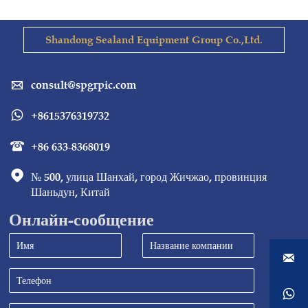
Shandong Sealand Equipment Group Co.,Ltd.
consult@spgrpic.com

+8615376319732

+86 633-8368019


№ 500, улица Шанхай, город Жичжао, провинция 
Шаньдун, Китай
Онлайн-сообщение

