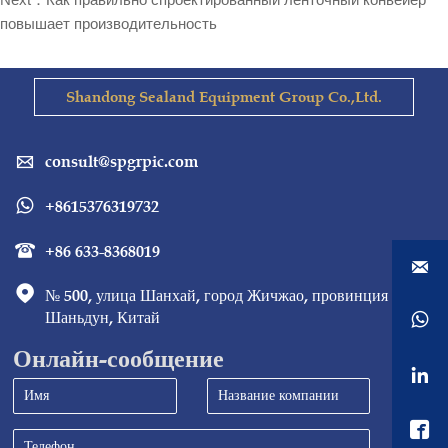
повышает производительность
Shandong Sealand Equipment Group Co.,Ltd.
consult@spgrpic.com

+8615376319732

+86 633-8368019



№ 500, улица Шанхай, город Жичжао, провинция 
Шаньдун, Китай

Онлайн-сообщение

