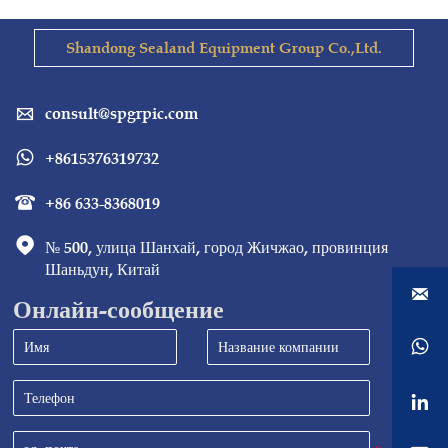
Shandong Sealand Equipment Group Co.,Ltd.
consult@spgrpic.com

+8615376319732

+86 633-8368019


№ 500, улица Шанхай, город Жичжао, провинция 
Шаньдун, Китай

Онлайн-сообщение

