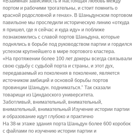
«Взаимная зависимость и настоящая любовь между
портом и рабочими трогательны, и стоит помнить о
красной родословной и генах». В Шаньдунском портовом
павильоне мы проследили историческую линию «откуда
я пришел, где я сейчас и куда иду» и поближе
познакомились с славой портов Шаньдуна, которые
поднялись в борьбе под руководством партии и гордился
успехом крупнейшего в мире портового кластера.
«На протяжении более 100 лет докеры всегда связывали
свою судьбу с судьбой порта и страны, и этот дух,
передаваемый из поколения в поколение, является
источником амбиций и основой борьбы портов
провинции Шаньдун. подниматься." Так сказали
товарищи из Циндаоского университета.
Заботливый, внимательный, внимательный,
внимательный, внимательный Изучение истории партии
и образование идут глубоко и практично
На 38-м этаже здания порта Шаньдун более 600 коробок
с файлами по изучению истории партии и