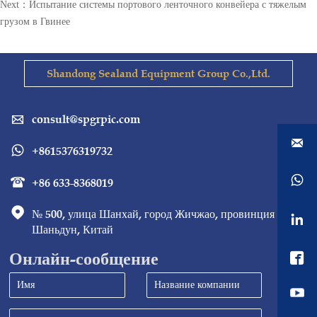
Next：
Испытание системы портового ленточного конвейера с тяжелым
грузом в Гвинее
Shandong Sealand Equipment Group Co.,Ltd.
consult@spgrpic.com


+8615376319732


+86 633-8368019


№ 500, улица Шанхай, город Жичжао, провинция 

Шаньдун, Китай
Онлайн-сообщение
