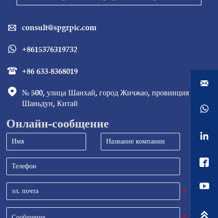
consult@spgrpic.com

+8615376319732

+86 633-8368019



№ 500, улица Шанхай, город Жичжао, провинция 
Шаньдун, Китай

Онлайн-сообщение


