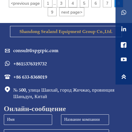
<
previous page
1
3
4
5
6
7
8
...
9
next page
>


Shandong Sealand Equipment Group Co.,Ltd.

consult@spgrpic.com

+8615376319732


+86 633-8368019


№ 500, улица Шанхай, город Жичжао, провинция 
Шаньдун, Китай
Онлайн-сообщение