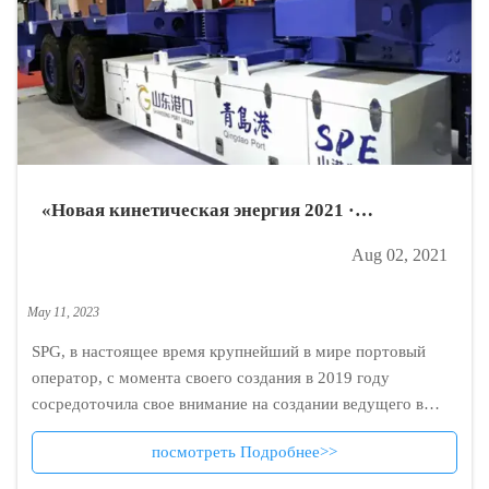
«Новая кинетическая энергия 2021 ·
Выставочная ярмарка в Циндао»
Aug 02, 2021
May 11, 2023
SPG, в настоящее время крупнейший в мире портовый
оператор, с момента своего создания в 2019 году
сосредоточила свое внимание на создании ведущего в
мире интеллектуального и экологичного порта.
посмотреть Подробнее>>
Безусловно, группа добилась нескольких прорывов в
автоматизации портового оборудования, включая