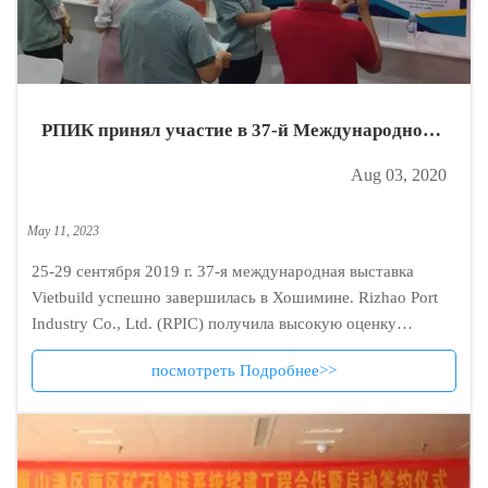
РПИК принял участие в 37-й Международной
выставке Vietbuild
Aug 03, 2020
May 11, 2023
25-29 сентября 2019 г. 37-я международная выставка
Vietbuild успешно завершилась в Хошимине. Rizhao Port
Industry Co., Ltd. (RPIC) получила высокую оценку
клиентов за отличное качество и профессиональное
посмотреть Подробнее>>
обслуживание, и она блистала во время