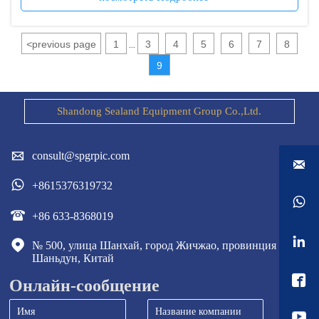
дополнительных преимуществ и общего развития. Обе
стороны будут далее т
<
previous page
1
3
4
5
6
7
8
...
9
Shandong Sealand Equipment Group Co.,Ltd.

consult@spgrpic.com


+8615376319732


+86 633-8368019


№ 500, улица Шанхай, город Жичжао, провинция 
Шаньдун, Китай

Онлайн-сообщение