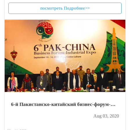
разработке алюминия в Гвинее. Линии ленточных
посмотреть Подробнее>>
конвейеров CV03, cv02 и cv01 были последовательно
запущены в работу.
6-й Пакистанско-китайский бизнес-форум-
промышленная выставка
Aug 03, 2020