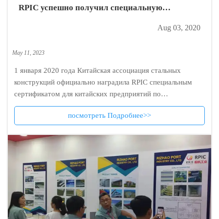
RPIC успешно получил специальную
квалификацию китайских предприятий по
Aug 03, 2020
производству металлоконструкций.
May 11, 2023
1 января 2020 года Китайская ассоциация стальных
конструкций официально наградила RPIC специальным
сертификатом для китайских предприятий по
производству стальных конструкций, и компания успешно
посмотреть Подробнее>>
стала членом Китайского производителя специальных
стальных конструкций.