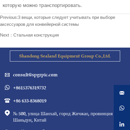
которую можно транспортировать.
Previous:
3 вещи, которые следует учитывать при выборе
аксессуаров для конвейерной системы
Next：
Стальная конструкция
Shandong Sealand Equipment Group Co.,Ltd.
consult@spgrpic.com

+8615376319732


+86 633-8368019



№ 500, улица Шанхай, город Жичжао, провинция 
Шаньдун, Китай
