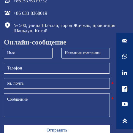

+8615376319732

+86 633-8368019

№ 500, улица Шанхай, город Жичжао, провинция 
Шаньдун, Китай

Онлайн-сообщение




Отправить